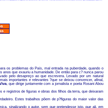
UGG Stiefel Reduziert
Air Max 2015 Noir
en Schuhe
Curry 2 Shoes Black
air jordan 4
os
as
e para os problemas do País, mal entrada na puberdade, quando o
seis anos que exauriu a humanidade. De então para c? nunca parou
evado pelo desapreço ao que escrevera. Levado por um natural
ais importantes e relevantes ?que se deixou convencer, afinal,
Viva
, que dirige juntamente com a jornalista e poeta
Rosani
Abou
os e registros de figuras e obras dos filhos da terra, que deixaram
rdadeiro. Estes trabalhos põem de p?figuras do maior valor das
mica, sinalizando o autor, sem que pretendesse isto, que ali, em