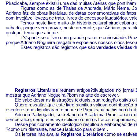
Piracicaba, sempre existiu uma das muitas Atenas que pontilham p
Figuras como as de Thales de Andrade, Mário
Neme
, J
Adriano faz de obras literárias, de datas comemorativas de fatos
com invejável leveza de trato, livres de excessos laudatórios, v
Temos neste livro muito da história cultural
piracicabana
e
achado, porque vem provar, neste arremate, que Adriano, para alé
qualquer tema que aborde.
L?/span>
-se o livro com grande prazer e curiosidade. Pr
porque Adriano Nogueira resgata e expõe aos nossos olhos tesour
Estes registros são registros que são
verdades vívidas
da
Registros Literários
reúnem artigos
?
divulgados no jornal
L
mostrar que Adriano Nogueira ?bom na arte de escrever.
Ele sabe dosar as ilustrações textuais, sua redação cativa o le
Quero ressaltar que este livro significa valiosa contribuiçã
escritores que dignificaram o nome de Piracicaba na história da lit
Adriano ?advogado, secretário da Academia
Piracicabana
de
democrático, sempre esteve solidário com os fracos e oprimidos
Desse posicionamento ideológico resultou a elaboração de
r
?como um diamante, nasceu lapidado para o bem .
Os leitores irão avaliar
Registros Literários
como se estive