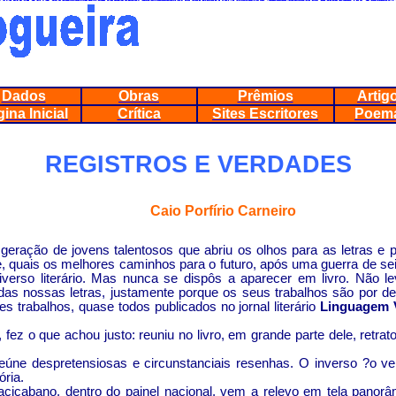
Thea
Chaussures Stephen Curry Two Pas Cher
Nike Air Force 1 Low
tlet
UGG Boots store
G¨¹nstig Nike Air Max Tailwind 6 Damen Herr
6 Mujer
adidas stan smith baratas
Curry 2 Shoes
zapatos Jordan Retro
Dados
Obras
Prêmios
Artig
ina Inicial
Crítica
Sites Escritores
Poem
REGISTROS E VERDADES
Caio Porfírio Carneiro
 geração de jovens talentosos que abriu os olhos para as letras 
ade, quais os melhores caminhos para o futuro, após uma guerra de 
verso literário. Mas nunca se dispôs a aparecer em livro. Não l
as nossas letras, justamente porque os seus trabalhos são por dem
s trabalhos, quase todos publicados no jornal literário
Linguagem 
 fez o que achou justo: reuniu no livro, em grande parte dele, retrat
reúne despretensiosas e circunstanciais resenhas. O inverso ?o ve
ória.
racicabano
, dentro do painel nacional, vem a relevo em tela panorâ