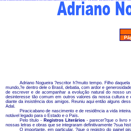
pas cher nike flyknit max
ECCO schuhe online
Nike WMNS Air Max 
Chaussure Femme New Balance 580 Pas Cher
Nike Internationalist Pas Cher
Moncle Jackets ou
billig adidas originals superstar
under armour curry two low essential shoes
New Balance 99
Pág
Adriano Nogueira ?escritor h?muito tempo. Filho daquela
mundo,
?
e dentro dele o Brasil, debatia, com ardor e generosid
de escrever e de acompanhar a evolução natural do nosso uni
desinteresse tão comum em outros valores da nossa cultura e d
diante da insistência dos amigos. Reuniu aqui então alguns desse
Adal
.
Piracicabano
de nascimento e de residência a vida inteira,
notável legado para o Estado e o País.
Pelo título -
Registros Literários
- parecer?que o livro 
nossas letras e obras que se integraram definitivamente ?sua hist
O importante, em particular, ?que o registro do painel
pi