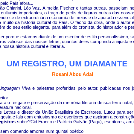
elo País afora...
oão
Chiarini
,
Léo
Vaz, Almeida Fischer e tantas outras, passeiam n
 culturais importantes, o traço de perfis de figuras outras das noss
alendo-se de extraordinária economia de meios e de apurada essencial
 muito da história cultural do País. O fecho da obra, onde o autor
m do seu estilo elegante, para além do cronista, do historiador e p
azer porque estamos diante de um escritor de estilo personalíssimo,
os valiosos das nossas letras, quantos deles cumprindo a injusta 
 nossa história cultural e literária.
UM REGISTRO, UM DIAMANTE
Rosani
Abou
Adal
inguagem Viva
e palestras proferidas pelo autor, publicadas nos j
itor.
o para o resgate e preservação da memória literária de sua terra nat
eratura nacional.
 Letras e diretor da União Brasileira de Escritores. Lutou para ser
; gosta e fala com entusiasmo de escritores que aspiram
a
construçã
egistros
sobre
?
Cid Franco e Patrícia Galvão (
Pagu
), escritores, a
ssem comendo amoras num quintal poético.