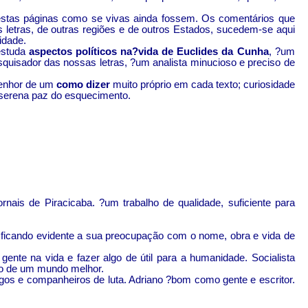
estas páginas como se vivas ainda fossem. Os comentários que
as letras, de outras regiões e de outros Estados, sucedem-se aqui
idade.
 estuda
aspectos políticos na
?
vida de Euclides da Cunha
, ?um
esquisador das nossas letras, ?um analista minucioso e preciso de
 senhor de um
como dizer
muito próprio em cada texto; curiosidade
e serena paz do esquecimento.
ornais de Piracicaba. ?um trabalho de qualidade, suficiente para
al, ficando evidente a sua preocupação com o nome, obra e vida de
 gente na vida e fazer algo de útil para a humanidade. Socialista
o de um mundo melhor.
migos e companheiros de luta. Adriano ?bom como gente e escritor.