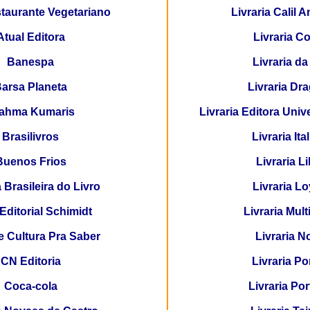
taurante Vegetariano
Livraria Calil A
Atual Editora
Livraria Co
Banespa
Livraria da
arsa Planeta
Livraria Dr
rahma
Kumaris
Livraria Editora Unive
Brasilivros
Livraria Ita
Buenos Frios
Livraria Li
Brasileira do Livro
Livraria Lo
Editorial Schimidt
Livraria Mult
 Cultura Pra Saber
Livraria N
CN Editoria
Livraria P
Coca-cola
Livraria Por