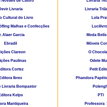
 Novaes de Castro
Livraria Tei
Devir Livraria
Livraria Tri
o Cultural do Livro
Lola Pra
Höfling Malhas e Confecções
Lucilivr
r. Alaer Garcia
Moda Belís
Ebradil
Móveis Cor
ições Clareon
O
Chocola
ições Paulinas
Odete
Mu
ditora Cortez
Petit
Edit
Editora Ibrex
Phandora
Papéis
e Livraria Bompastor
Polengh
Editora Kelps
PTI
tora Mantiqueira
Professora