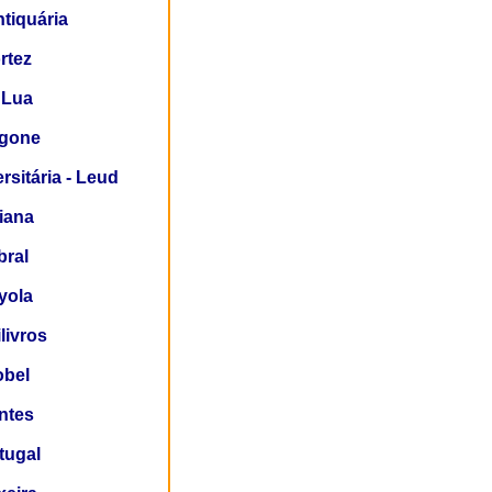
ntiquária
rtez
 Lua
agone
rsitária - Leud
liana
bral
yola
ilivros
obel
ontes
tugal