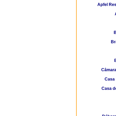
Apfel Res
B
B
Câmara 
Casa 
Casa de