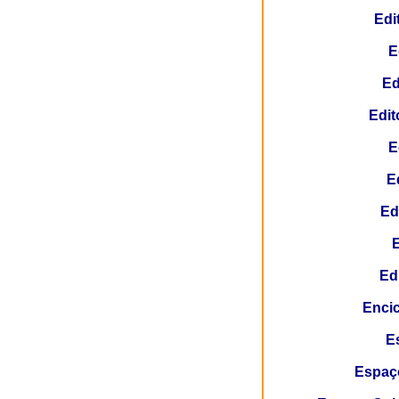
Edi
E
Ed
Edit
E
E
Ed
E
Ed
Encic
E
Espaço