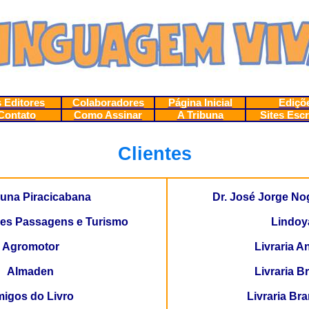
 Editores
Colaboradores
Página Inicial
Ediçõ
Contato
Como Assinar
A Tribuna
Sites Escr
Clientes
buna Piracicabana
Dr. José Jorge No
res Passagens e Turismo
Lindoy
Agromotor
Livraria A
Almaden
Livraria Br
igos do Livro
Livraria Br