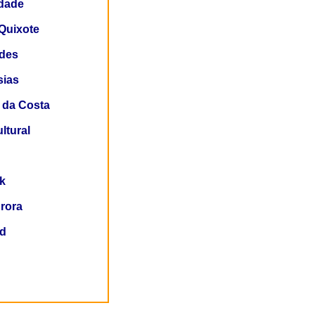
dade
 Quixote
des
ias
da Costa
ltural
k
urora
ld