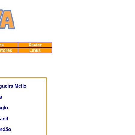
es
Xavier
itores
Links
gueira Mello
a
nglo
asil
andão