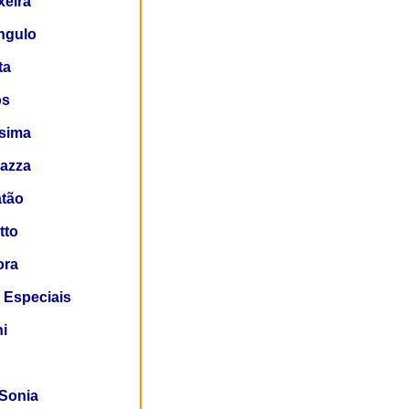
xeira
ãngulo
ta
os
sima
azza
tão
tto
ora
 Especiais
i
Sonia