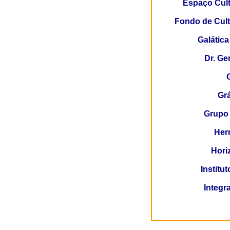
Espaço Cult
Fondo de Cul
Galática
Dr. Ge
Gr
Grupo 
Her
Hori
Institu
Integ