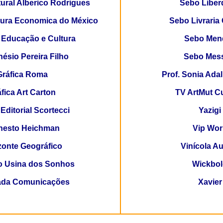
ural Alberico Rodrigues
Sebo Liber
tura Economica do México
Sebo Livraria
Educação e Cultura
Sebo Men
nésio Pereira Filho
Sebo Mess
Gráfica Roma
Prof. Sonia
Adal
áfica
Art
Carton
TV ArtMut Cu
Editorial Scortecci
Yazigi
nesto
Heichman
Vip
Wor
zonte Geográfico
Vinícola A
to Usina dos Sonhos
Wickbo
rada Comunicações
Xavier