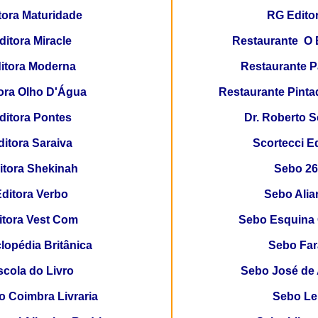
tora Maturidade
RG Edito
ditora Miracle
Restaurante
O 
itora Moderna
Restaurante 
ora Olho D'Água
Restaurante Pinta
ditora Pontes
Dr. Roberto 
ditora Saraiva
Scortecci E
itora Shekinah
Sebo 2
ditora Verbo
Sebo Alia
itora Vest Com
Sebo Esquina 
lopédia Britânica
Sebo
Far
scola do Livro
Sebo José de 
 Coimbra Livraria
Sebo Le