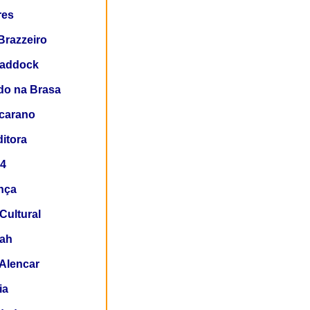
res
Brazzeiro
Paddock
do na Brasa
Scarano
ditora
64
nça
Cultural
ah
Alencar
ia